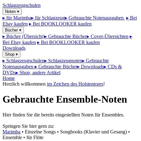
Schlagzeugschulen
Noten ▾
▸ für Marimba
▸ für Schlagzeug
▸ Gebrauchte Notenausgaben
▸ Bei
Ebay kaufen
▸ Bei BOOKLOOKER kaufen
Bücher ▾
▸ Bücher (Übersicht)
▸ Gebrauchte Bücher
▸ Cover-Übersichten
▸
Bei Ebay kaufen
▸ Bei BOOKLOOKER kaufen
Downloads
Shop ▾
▸ Schlagzeugschulen
▸ Schlagzeugnoten
▸ Gebrauchte
Notenausgaben
▸ Gebrauchte Bücher
▸ Downloads
▸ CDs &
DVDs
▸ Shop, andere Artikel
Home
Herzlich willkommen
im Zeichen des Holstentores
!
Gebrauchte Ensemble-Noten
Hier finden Sie die bereits eingestellten Noten für Ensembles.
Springen Sie hier gern zu:
Marimba
• Einzelne Songs • Songbooks (Klavier und Gesang) •
Ensemble • für Flöte